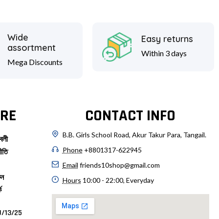
Wide
Easy returns
assortment
Within 3 days
Mega Discounts
RE
CONTACT INFO
B.B. Girls School Road, Akur Takur Para, Tangail.
বলী
Phone
+8801317-622945
ীতি
Email
friends10shop@gmail.com
ুন
Hours
10:00 - 22:00, Everyday
ে
/13/25