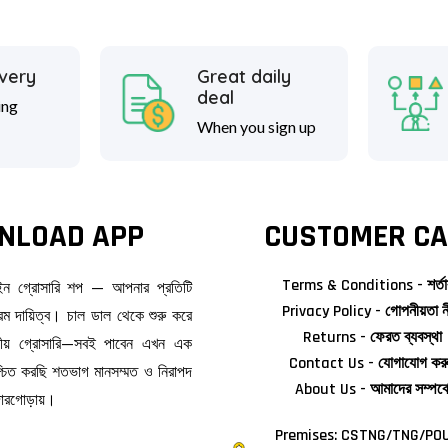
ivery
Great daily
deal
ing
When you sign up
NLOAD APP
CUSTOMER CA
Terms & Conditions - শর্তা
াইন গ্রোসারি শপ — আপনার প্রতিটি
Privacy Policy - গোপনীয়তা ন
ম দায়িত্ব। চাল ডাল থেকে শুরু করে
Returns - ফেরত ব্যবস্থা
জনীয় গ্রোসারি—সবই পাবেন এখন এক
Contact Us - যোগাযোগ কর
িশ্চিত করছি শতভাগ মানসম্মত ও নিরাপদ
About Us - আমাদের সম্পর্ক
দোরগোড়ায়।
Premises: CSTNG/TNG/POU