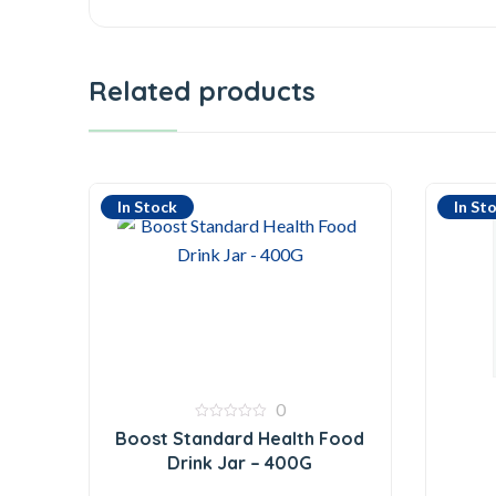
Related products
In Stock
In St
0
0
Boost Standard Health Food
out
of
Drink Jar – 400G
5