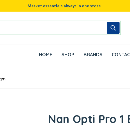
Market essentials always in one store..
HOME
SHOP
BRANDS
CONTAC
0gm
Nan Opti Pro 1