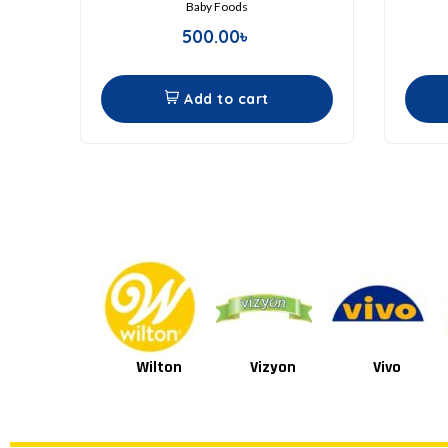
Baby Foods
500.00
৳
Add to cart
Wilton
Vizyon
Vivo
Van Houten