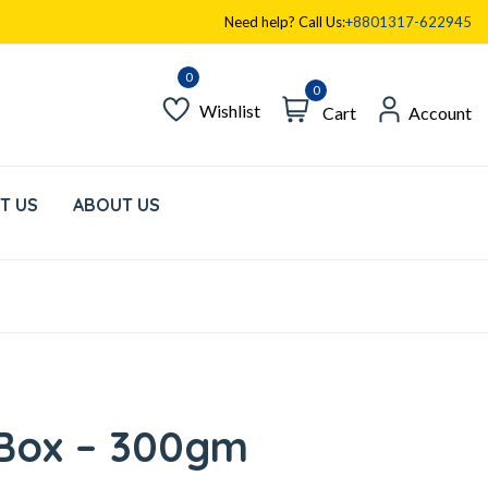
Need help? Call Us:
+8801317-622945
0
Wishlist
Cart
Account
T US
ABOUT US
 Box – 300gm