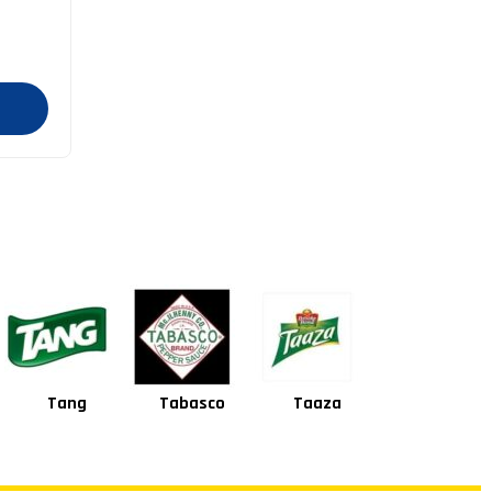
Tabasco
Taaza
Square
Shan