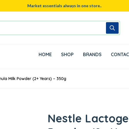
Market essentials always in one store..
HOME
SHOP
BRANDS
CONTAC
mula Milk Powder (2+ Years) – 350g
Nestle Lactoge