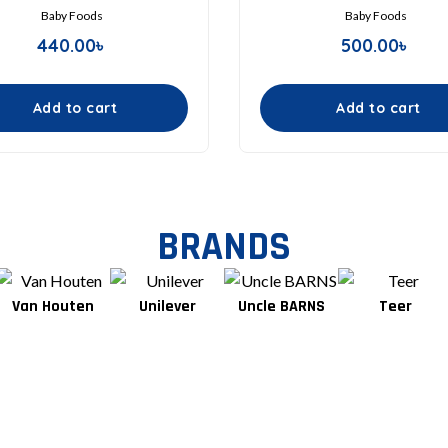
Baby Foods
Baby Foods
440.00
৳
500.00
৳
Add to cart
Add to cart
BRANDS
Unilever
Uncle BARNS
Teer
Tang