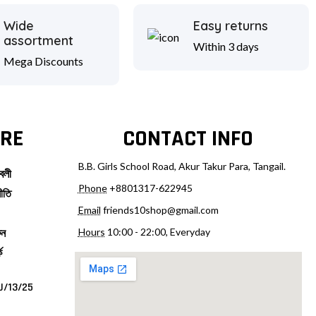
Wide
Easy returns
assortment
Within 3 days
Mega Discounts
RE
CONTACT INFO
B.B. Girls School Road, Akur Takur Para, Tangail.
বলী
Phone
+8801317-622945
ীতি
Email
friends10shop@gmail.com
Hours
10:00 - 22:00, Everyday
ুন
ে
U/13/25