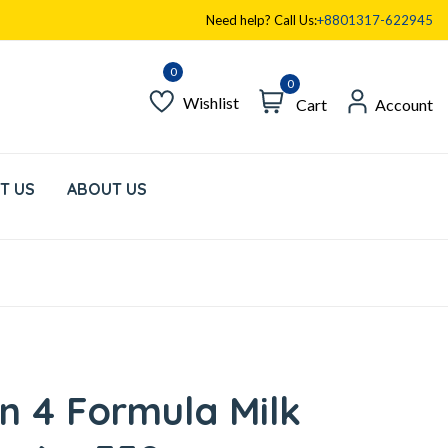
Need help? Call Us:
+8801317-622945
0
Wishlist
Cart
Account
T US
ABOUT US
n 4 Formula Milk