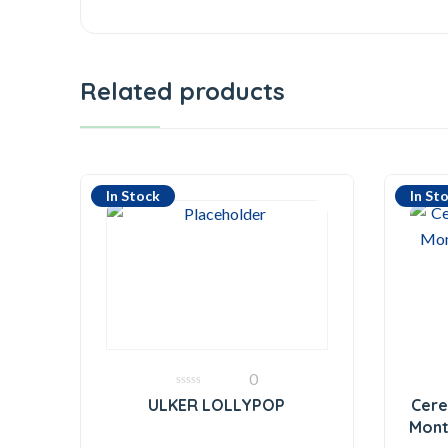
Related products
In Stock
In St
0
0
ULKER LOLLYPOP
Cere
out
of
Mont
5