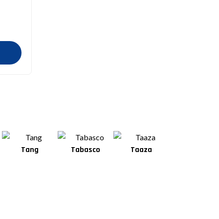
Tabasco
Taaza
Square
Shan