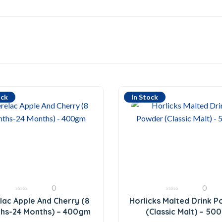
ock
In Stock
0
0
0
0
lac Apple And Cherry (8
Horlicks Malted Drink 
out
out
of
of
hs-24 Months) – 400gm
(Classic Malt) – 50
5
5