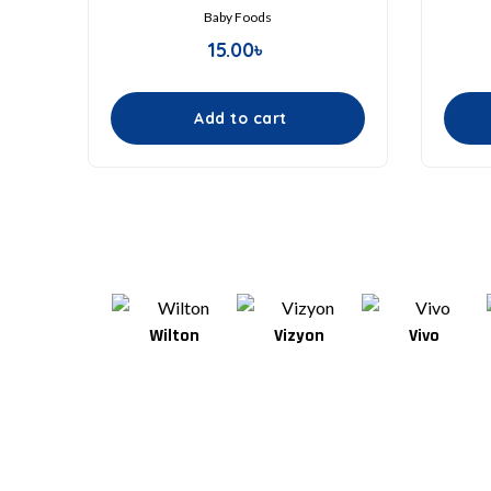
Baby Foods
15.00
৳
Add to cart
Wilton
Vizyon
Vivo
Van Houten