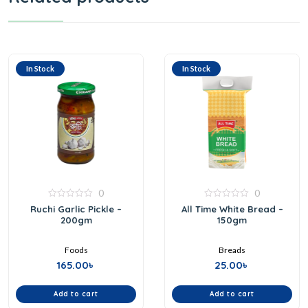
In Stock
In Stock
0
0
0
0
Ruchi Garlic Pickle –
All Time White Bread –
out
out
200gm
150gm
of
of
5
5
Foods
Breads
165.00
৳
25.00
৳
Add to cart
Add to cart