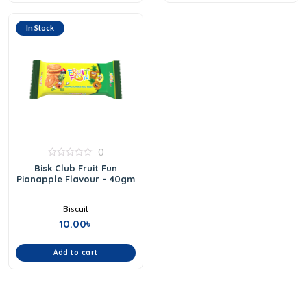
In Stock
0
0
Bisk Club Fruit Fun
out
Pianapple Flavour – 40gm
of
5
Biscuit
10.00
৳
Add to cart