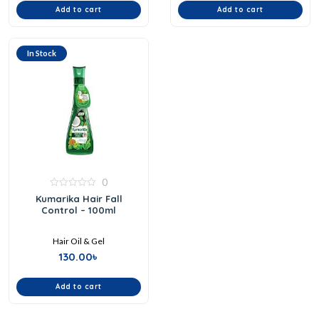
Add to cart
Add to cart
In Stock
0
0
Kumarika Hair Fall
out
Control – 100ml
of
5
Hair Oil & Gel
130.00
৳
Add to cart