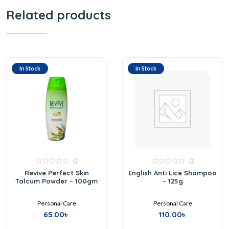
Related products
In Stock
In Stock
0
0
0
0
Revive Perfect Skin
English Anti Lice Shampoo
out
out
Talcum Powder – 100gm
– 125g
of
of
5
5
Personal Care
Personal Care
65.00
৳
110.00
৳