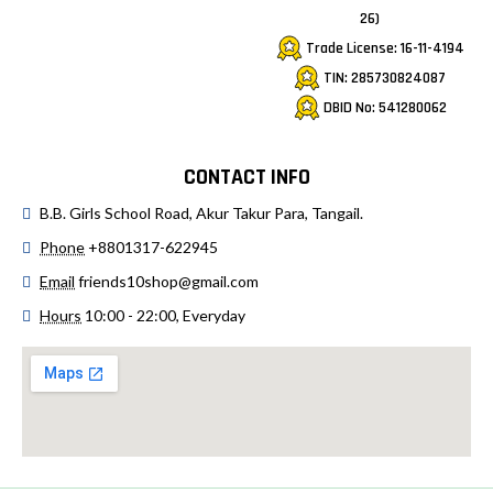
26)
Trade License: 16-11-4194
TIN: 285730824087
DBID No: 541280062
CONTACT INFO
B.B. Girls School Road, Akur Takur Para, Tangail.
Phone
+8801317-622945
Email
friends10shop@gmail.com
Hours
10:00 - 22:00, Everyday