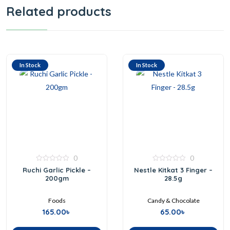
Related products
In Stock
In Stock
0
0
0
0
Ruchi Garlic Pickle –
Nestle Kitkat 3 Finger –
out
out
200gm
28.5g
of
of
5
5
Foods
Candy & Chocolate
165.00
৳
65.00
৳