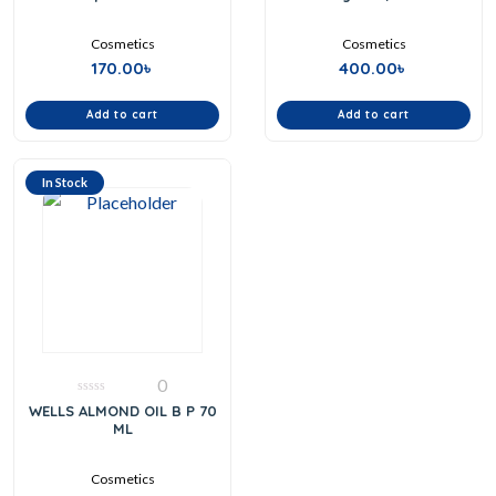
5
5
Cosmetics
Cosmetics
170.00
৳
400.00
৳
Add to cart
Add to cart
In Stock
0
0
WELLS ALMOND OIL B P 70
out
ML
of
5
Cosmetics