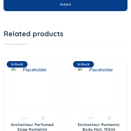
Related products
In Stock
In Stock
0
0
0
0
Enchanteur Perfumed
Enchanteur Romantic
out
out
Soap Romantic
Body Mist, 150ml
of
of