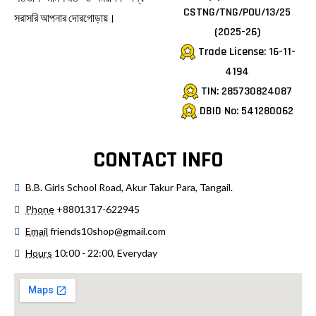
CSTNG/TNG/POU/13/25
সরাসরি আপনার দোরগোড়ায়।
(2025-26)
Trade License: 16-11-
4194
TIN: 285730824087
DBID No: 541280062
CONTACT INFO
B.B. Girls School Road, Akur Takur Para, Tangail.
Phone
+8801317-622945
Email
friends10shop@gmail.com
Hours
10:00 - 22:00, Everyday