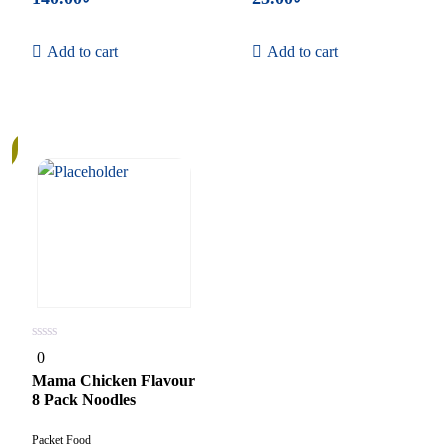
Add to cart
Add to cart
0
0
out
of
Mama Chicken Flavour
5
8 Pack Noodles
Packet Food