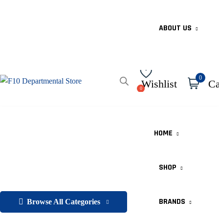
ABOUT US
0
Wishlist
Ca
HOME
SHOP
BRANDS
Browse All Categories