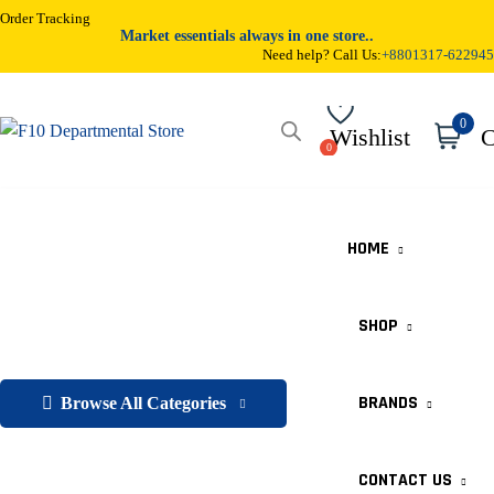
Order Tracking
Market essentials always in one store..
Need help? Call Us:
+8801317-622945
0
Wishlist
C
HOME
SHOP
BRANDS
Browse All Categories
CONTACT US