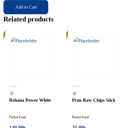
Add to Cart
Related products
In
Stock
0
0
0
0
out
out
of
of
Rehana Power White
Pran Raw Chips Stick
5
5
Packet Food
Packet Food
140.00
৳
25.00
৳