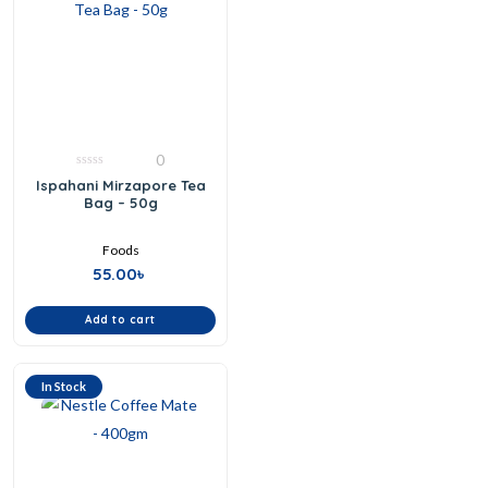
0
0
Ispahani Mirzapore Tea
out
Bag – 50g
of
5
Foods
55.00
৳
Add to cart
In Stock