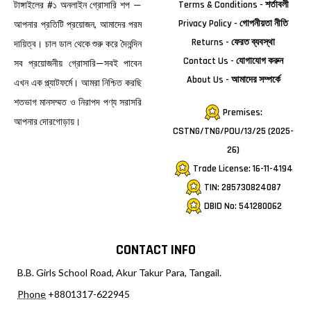
টাঙ্গাইলের #১ অনলাইন গ্রোসারি শপ —
Terms & Conditions - শর্তাবলী
Privacy Policy - গোপনীয়তা নীতি
আপনার প্রতিটি প্রয়োজন, আমাদের পরম
Returns - ফেরত ব্যবস্থা
দায়িত্ব। চাল ডাল থেকে শুরু করে দৈনন্দিন
Contact Us - যোগাযোগ করুন
সব প্রয়োজনীয় গ্রোসারি—সবই পাবেন
About Us - আমাদের সম্পর্কে
এখন এক প্ল্যাটফর্মে। আমরা নিশ্চিত করছি
শতভাগ মানসম্মত ও নিরাপদ পণ্য সরাসরি
Premises:
আপনার দোরগোড়ায়।
CSTNG/TNG/POU/13/25 (2025-
26)
Trade License: 16-11-4194
TIN: 285730824087
DBID No: 541280062
CONTACT INFO
B.B. Girls School Road, Akur Takur Para, Tangail.
Phone
+8801317-622945