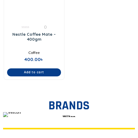
0
0
Nestle Coffee Mate –
out
400gm
of
5
Coffee
400.00
৳
Add to cart
BRANDS
Wilton