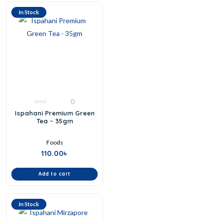
In Stock
0
0
Ispahani Premium Green
out
Tea – 35gm
of
5
Foods
110.00
৳
Add to cart
In Stock