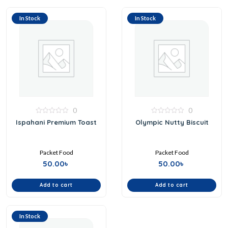
In Stock
In Stock
0
0
0
0
Ispahani Premium Toast
Olympic Nutty Biscuit
out
out
of
of
5
5
Packet Food
Packet Food
50.00
৳
50.00
৳
Add to cart
Add to cart
In Stock