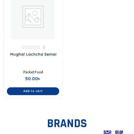
0
0
Mughal Lachcha Semai
out
of
5
Packet Food
50.00
৳
Add to cart
BRANDS