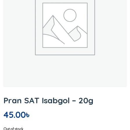
Pran SAT Isabgol – 20g
45.00
৳
Out of stock