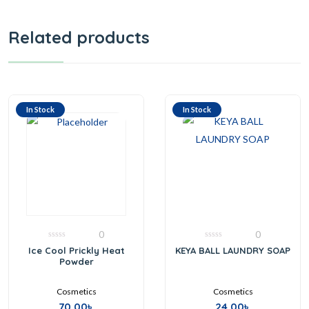
Related products
In Stock
In Stock
0
0
0
0
Ice Cool Prickly Heat
KEYA BALL LAUNDRY SOAP
out
out
Powder
of
of
5
5
Cosmetics
Cosmetics
70.00
৳
24.00
৳