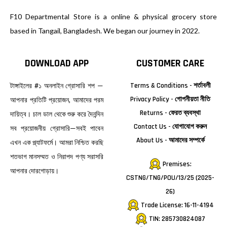
F10 Departmental Store is a online & physical grocery store
based in Tangail, Bangladesh. We began our journey in 2022.
DOWNLOAD APP
CUSTOMER CARE
টাঙ্গাইলের #১ অনলাইন গ্রোসারি শপ —
Terms & Conditions - শর্তাবলী
Privacy Policy - গোপনীয়তা নীতি
আপনার প্রতিটি প্রয়োজন, আমাদের পরম
Returns - ফেরত ব্যবস্থা
দায়িত্ব। চাল ডাল থেকে শুরু করে দৈনন্দিন
Contact Us - যোগাযোগ করুন
সব প্রয়োজনীয় গ্রোসারি—সবই পাবেন
About Us - আমাদের সম্পর্কে
এখন এক প্ল্যাটফর্মে। আমরা নিশ্চিত করছি
শতভাগ মানসম্মত ও নিরাপদ পণ্য সরাসরি
Premises:
আপনার দোরগোড়ায়।
CSTNG/TNG/POU/13/25 (2025-
26)
Trade License: 16-11-4194
TIN: 285730824087