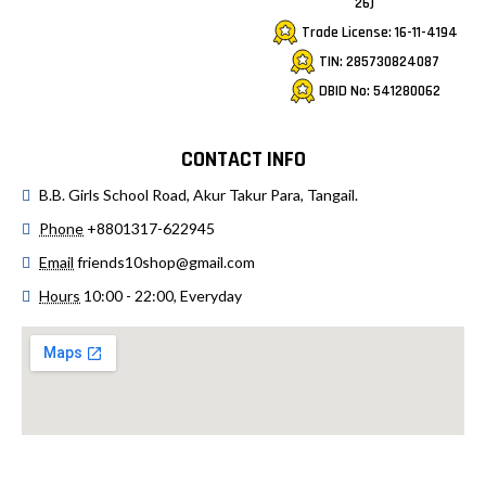
26)
Trade License: 16-11-4194
TIN: 285730824087
DBID No: 541280062
CONTACT INFO
B.B. Girls School Road, Akur Takur Para, Tangail.
Phone
+8801317-622945
Email
friends10shop@gmail.com
Hours
10:00 - 22:00, Everyday