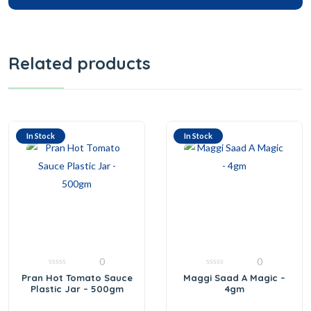
Related products
In Stock
In Stock
0
0
0
0
Pran Hot Tomato Sauce
Maggi Saad A Magic –
out
out
Plastic Jar – 500gm
4gm
of
of
5
5