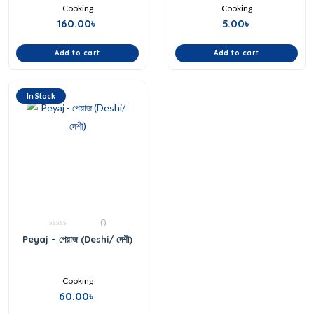
Cooking
Cooking
160.00
৳
5.00
৳
Add to cart
Add to cart
In Stock
0
0
Peyaj – পেয়াজ (Deshi/ দেশী)
out
of
5
Cooking
60.00
৳