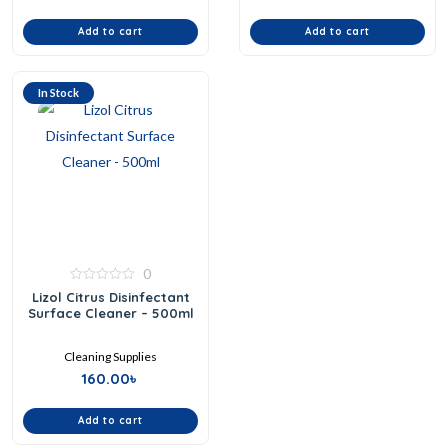
Add to cart
Add to cart
In Stock
0
0
Lizol Citrus Disinfectant
out
Surface Cleaner – 500ml
of
5
Cleaning Supplies
160.00
৳
Add to cart