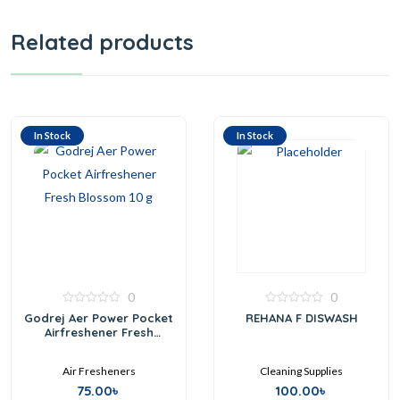
Related products
In Stock
In Stock
0
0
0
0
Godrej Aer Power Pocket
REHANA F DISWASH
out
out
Airfreshener Fresh
of
of
Blossom 10 g
5
5
Air Fresheners
Cleaning Supplies
75.00
৳
100.00
৳