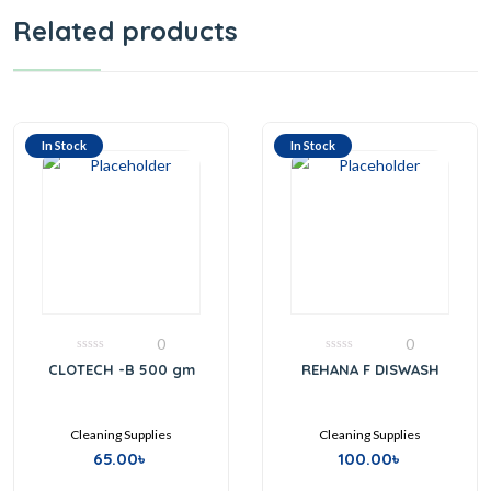
Related products
In Stock
In Stock
0
0
0
0
CLOTECH -B 500 gm
REHANA F DISWASH
out
out
of
of
5
5
Cleaning Supplies
Cleaning Supplies
65.00
৳
100.00
৳