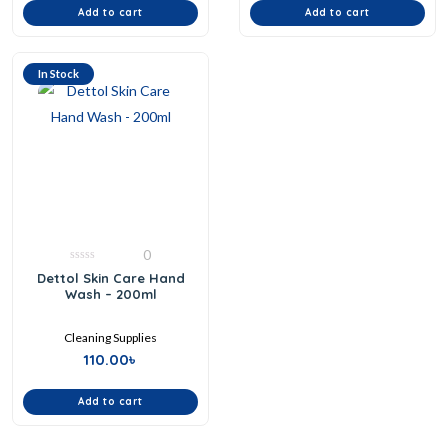
Add to cart
Add to cart
In Stock
0
0
Dettol Skin Care Hand
out
Wash – 200ml
of
5
Cleaning Supplies
110.00
৳
Add to cart