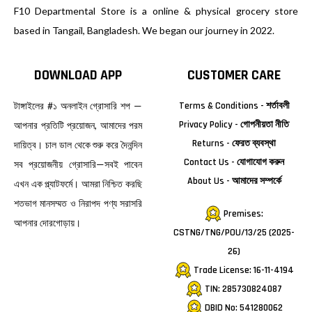
F10 Departmental Store is a online & physical grocery store
based in Tangail, Bangladesh. We began our journey in 2022.
DOWNLOAD APP
CUSTOMER CARE
টাঙ্গাইলের #১ অনলাইন গ্রোসারি শপ —
Terms & Conditions - শর্তাবলী
Privacy Policy - গোপনীয়তা নীতি
আপনার প্রতিটি প্রয়োজন, আমাদের পরম
Returns - ফেরত ব্যবস্থা
দায়িত্ব। চাল ডাল থেকে শুরু করে দৈনন্দিন
Contact Us - যোগাযোগ করুন
সব প্রয়োজনীয় গ্রোসারি—সবই পাবেন
About Us - আমাদের সম্পর্কে
এখন এক প্ল্যাটফর্মে। আমরা নিশ্চিত করছি
শতভাগ মানসম্মত ও নিরাপদ পণ্য সরাসরি
Premises:
আপনার দোরগোড়ায়।
CSTNG/TNG/POU/13/25 (2025-
26)
Trade License: 16-11-4194
TIN: 285730824087
DBID No: 541280062