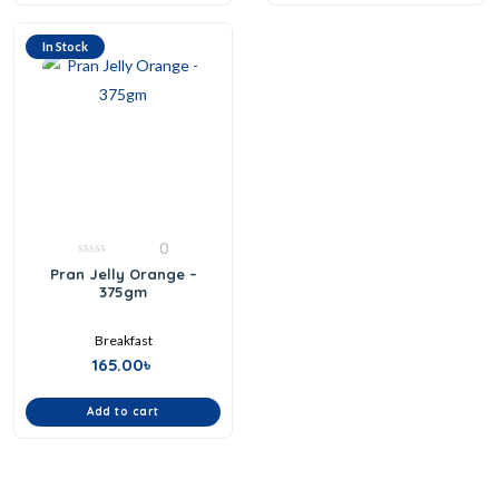
In Stock
0
0
Pran Jelly Orange –
out
375gm
of
5
Breakfast
165.00
৳
Add to cart