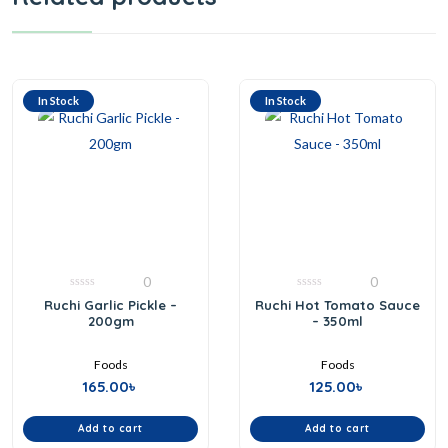
In Stock
In Stock
0
0
0
0
Ruchi Garlic Pickle –
Ruchi Hot Tomato Sauce
out
out
200gm
– 350ml
of
of
5
5
Foods
Foods
165.00
৳
125.00
৳
Add to cart
Add to cart