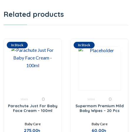
Related products
In Stock
In Stock
0
0
0
0
Parachute Just For Baby
Supermom Premium Mild
out
out
Face Cream – 100ml
Baby Wipes – 20 Pcs
of
of
5
5
Baby Care
Baby Care
275.00
৳
60.00
৳