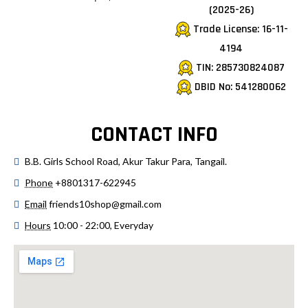
(2025-26)
Trade License: 16-11-
4194
TIN: 285730824087
DBID No: 541280062
CONTACT INFO
B.B. Girls School Road, Akur Takur Para, Tangail.
Phone
+8801317-622945
Email
friends10shop@gmail.com
Hours
10:00 - 22:00, Everyday