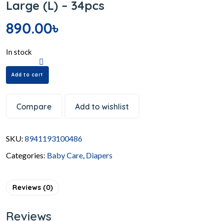
Large (L) – 34pcs
890.00
৳
In stock
Add to cart
Compare
Add to wishlist
SKU:
8941193100486
Categories:
Baby Care
,
Diapers
Reviews (0)
Reviews