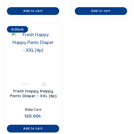
Add to cart
Add to cart
In Stock
0
0
Fresh Happy Nappy
out
Pants Diaper – XXL (4p)
of
5
Baby Care
120.00
৳
Add to cart