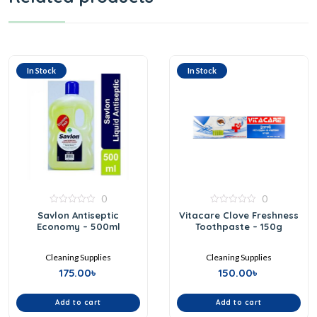
In Stock
In Stock
0
0
0
0
Savlon Antiseptic
Vitacare Clove Freshness
out
out
Economy – 500ml
Toothpaste – 150g
of
of
5
5
Cleaning Supplies
Cleaning Supplies
175.00
৳
150.00
৳
Add to cart
Add to cart