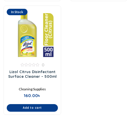
In Stock
0
0
Lizol Citrus Disinfectant
out
Surface Cleaner – 500ml
of
5
Cleaning Supplies
160.00
৳
Add to cart