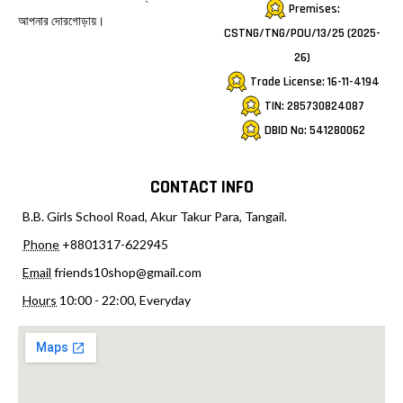
Premises:
আপনার দোরগোড়ায়।
CSTNG/TNG/POU/13/25 (2025-
26)
Trade License: 16-11-4194
TIN: 285730824087
DBID No: 541280062
CONTACT INFO
B.B. Girls School Road, Akur Takur Para, Tangail.
Phone
+8801317-622945
Email
friends10shop@gmail.com
Hours
10:00 - 22:00, Everyday