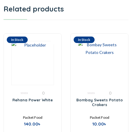
Related products
In Stock
In Stock
0
0
0
0
Rehana Power White
Bombay Sweets Potato
out
out
Crakers
of
of
5
5
Packet Food
Packet Food
140.00
৳
10.00
৳