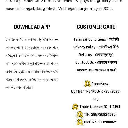
F10 Departmental Store is a online & physical grocery store
based in Tangail, Bangladesh. We began our journey in 2022.
DOWNLOAD APP
CUSTOMER CARE
টাঙ্গাইলের #১ অনলাইন গ্রোসারি শপ —
Terms & Conditions - শর্তাবলী
Privacy Policy - গোপনীয়তা নীতি
আপনার প্রতিটি প্রয়োজন, আমাদের পরম
Returns - ফেরত ব্যবস্থা
দায়িত্ব। চাল ডাল থেকে শুরু করে দৈনন্দিন
Contact Us - যোগাযোগ করুন
সব প্রয়োজনীয় গ্রোসারি—সবই পাবেন
About Us - আমাদের সম্পর্কে
এখন এক প্ল্যাটফর্মে। আমরা নিশ্চিত করছি
শতভাগ মানসম্মত ও নিরাপদ পণ্য সরাসরি
Premises:
আপনার দোরগোড়ায়।
CSTNG/TNG/POU/13/25 (2025-
26)
Trade License: 16-11-4194
TIN: 285730824087
DBID No: 541280062