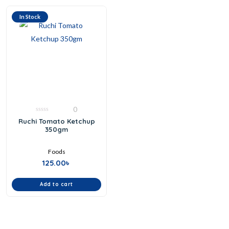
In Stock
0
0
Ruchi Tomato Ketchup
out
350gm
of
5
Foods
125.00
৳
Add to cart