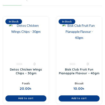
In Stock
In Stock
0
0
0
0
Detos Chicken Wings
Bisk Club Fruit Fun
out
out
Chips – 30gm
Pianapple Flavour – 40gm
of
of
5
5
Foods
Biscuit
20.00
৳
10.00
৳
Add to cart
Add to cart