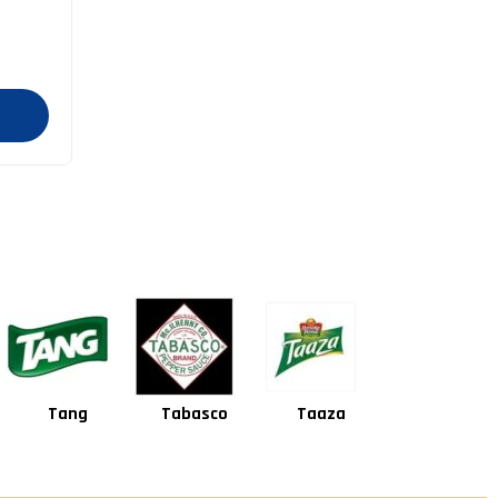
Tabasco
Taaza
Square
Shan