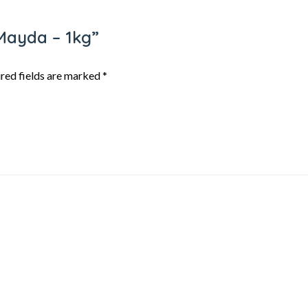
 Mayda – 1kg”
red fields are marked
*