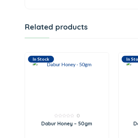
Related products
In Stock
In St
0
0
Dabur Honey – 50gm
D
out
of
5