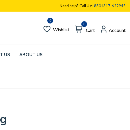
Need help? Call Us:
+8801317-622945
0
Wishlist
Cart
Account
T US
ABOUT US
kg