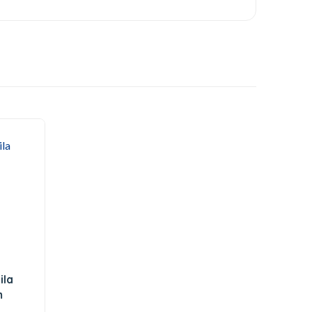
ila
m