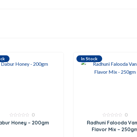
ock
In Stock
0
0
0
0
abur Honey – 200gm
Radhuni Falooda Van
out
out
of
of
Flavor Mix – 250g
5
5