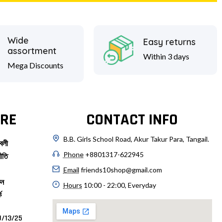
Wide
Easy returns
assortment
Within 3 days
Mega Discounts
RE
CONTACT INFO
B.B. Girls School Road, Akur Takur Para, Tangail.
বলী
Phone
+8801317-622945
ীতি
Email
friends10shop@gmail.com
ুন
Hours
10:00 - 22:00, Everyday
ে
/13/25