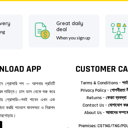
ivery
Great daily
deal
ing
When you sign up
NLOAD APP
CUSTOMER CA
Terms & Conditions - শর্তা
াইন গ্রোসারি শপ — আপনার প্রতিটি
Privacy Policy - গোপনীয়তা ন
ম দায়িত্ব। চাল ডাল থেকে শুরু করে
Returns - ফেরত ব্যবস্থা
জনীয় গ্রোসারি—সবই পাবেন এখন এক
Contact Us - যোগাযোগ কর
িশ্চিত করছি শতভাগ মানসম্মত ও নিরাপদ
About Us - আমাদের সম্পর্ক
দোরগোড়ায়।
Premises: CSTNG/TNG/POU