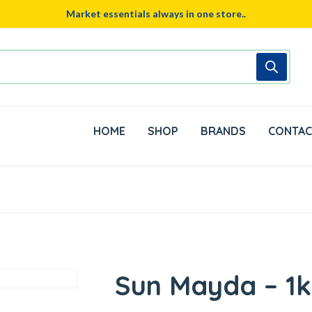
Market essentials always in one store..
HOME
SHOP
BRANDS
CONTAC
Sun Mayda – 1