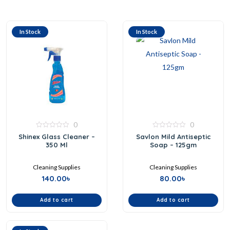
In Stock
In Stock
0
0
0
0
Shinex Glass Cleaner –
Savlon Mild Antiseptic
out
out
350 Ml
Soap – 125gm
of
of
5
5
Cleaning Supplies
Cleaning Supplies
140.00
৳
80.00
৳
Add to cart
Add to cart