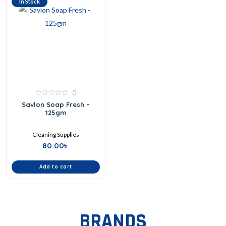
In Stock
0
0
Savlon Soap Fresh –
out
125gm
of
5
Cleaning Supplies
80.00
৳
Add to cart
BRANDS