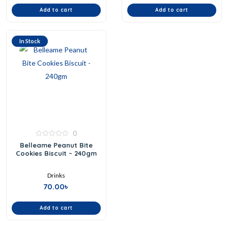
Add to cart
Add to cart
In Stock
0
0
Belleame Peanut Bite
out
Cookies Biscuit – 240gm
of
5
Drinks
70.00
৳
Add to cart