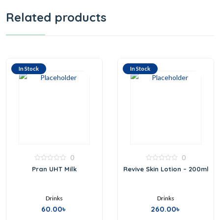
Related products
In Stock
In Stock
0
0
0
0
Pran UHT Milk
Revive Skin Lotion – 200ml
out
out
of
of
5
5
Drinks
Drinks
60.00
৳
260.00
৳