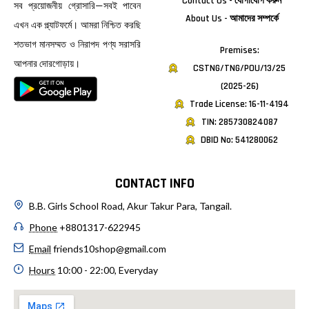
Contact Us - যোগাযোগ করুন
সব প্রয়োজনীয় গ্রোসারি—সবই পাবেন
About Us - আমাদের সম্পর্কে
এখন এক প্ল্যাটফর্মে। আমরা নিশ্চিত করছি
শতভাগ মানসম্মত ও নিরাপদ পণ্য সরাসরি
Premises:
আপনার দোরগোড়ায়।
CSTNG/TNG/POU/13/25
(2025-26)
Trade License: 16-11-4194
TIN: 285730824087
DBID No: 541280062
CONTACT INFO
B.B. Girls School Road, Akur Takur Para, Tangail.
Phone
+8801317-622945
Email
friends10shop@gmail.com
Hours
10:00 - 22:00, Everyday