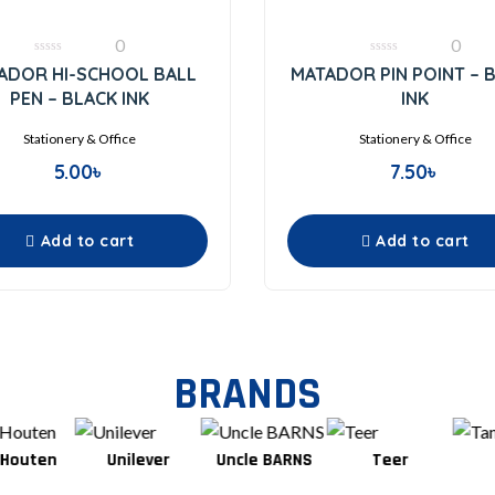
0
0
0
0
ADOR HI-SCHOOL BALL
MATADOR PIN POINT – 
out
out
of
of
PEN – BLACK INK
INK
5
5
Stationery & Office
Stationery & Office
5.00
৳
7.50
৳
Add to cart
Add to cart
BRANDS
Unilever
Uncle BARNS
Teer
Tang