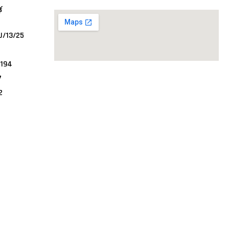
ে
U/13/25
4194
7
2