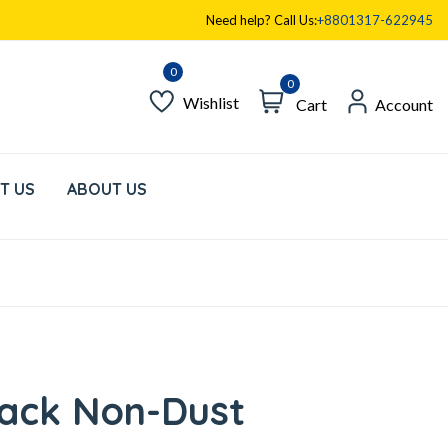
Need help? Call Us:
+8801317-622945
0
Wishlist
Cart
Account
T US
ABOUT US
Black Non-Dust