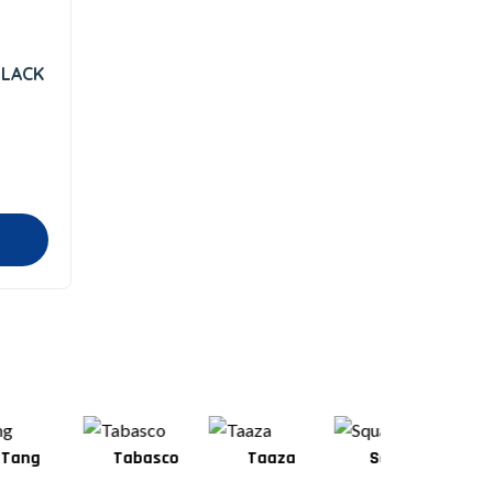
BLACK
Tabasco
Taaza
Square
Shan