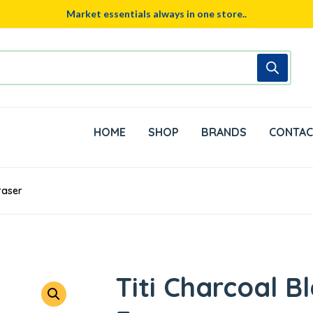
Market essentials always in one store..
HOME
SHOP
BRANDS
CONTAC
raser
Titi Charcoal 