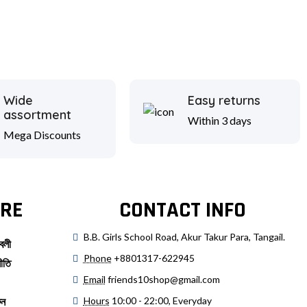
Wide
Easy returns
assortment
Within 3 days
Mega Discounts
RE
CONTACT INFO
B.B. Girls School Road, Akur Takur Para, Tangail.
বলী
Phone
+8801317-622945
ীতি
Email
friends10shop@gmail.com
Hours
10:00 - 22:00, Everyday
ুন