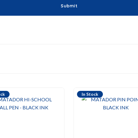
ock
In Stock