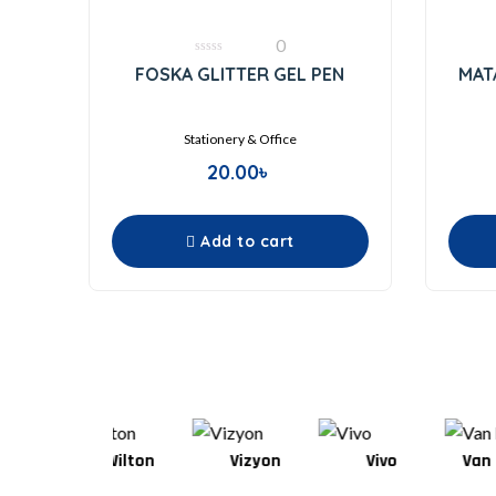
0
0
FOSKA GLITTER GEL PEN
MAT
out
of
5
Stationery & Office
20.00
৳
Add to cart
Wilton
Vizyon
Vivo
Van Houten