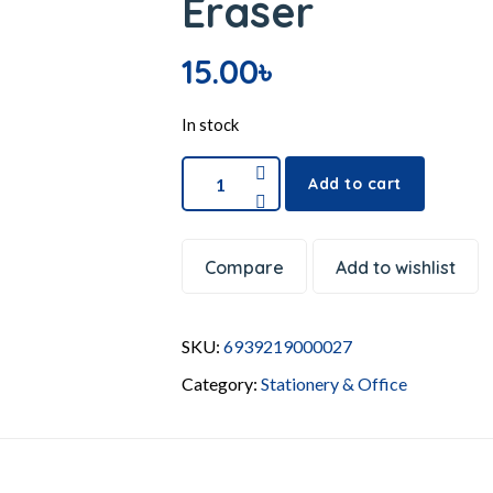
Eraser
15.00
৳
In stock
Add to cart
Compare
Add to wishlist
SKU:
6939219000027
Category:
Stationery & Office