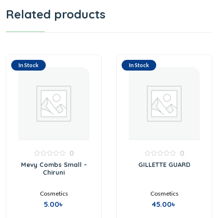
Related products
In Stock
In Stock
0
0
0
0
Mevy Combs Small –
GILLETTE GUARD
out
out
Chiruni
of
of
5
5
Cosmetics
Cosmetics
5.00
৳
45.00
৳