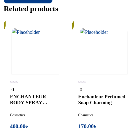
Related products
In
Stock
0
0
0
0
out
out
of
of
ENCHANTEUR
Enchanteur Perfumed
5
5
BODY SPRAY
Soap Charming
ALLURING
Cosmetics
Cosmetics
400.00
৳
170.00
৳