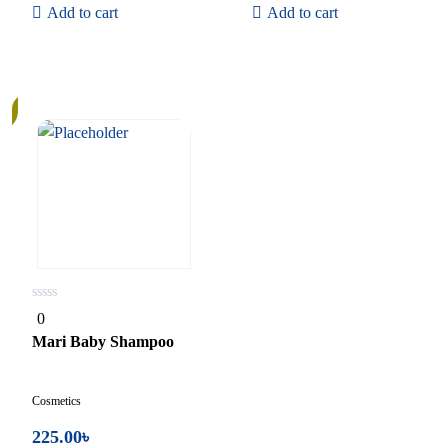
Add to cart
Add to cart
0
0
out
of
Mari Baby Shampoo
5
Cosmetics
225.00
৳