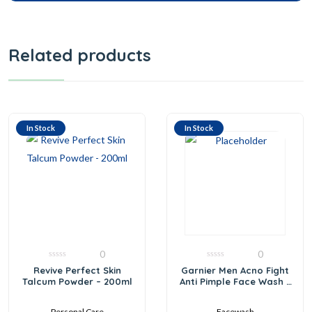
Related products
In Stock
In Stock
0
0
0
0
Revive Perfect Skin
Garnier Men Acno Fight
out
out
Talcum Powder – 200ml
Anti Pimple Face Wash –
of
of
5
5
100gm
Personal Care
Facewash