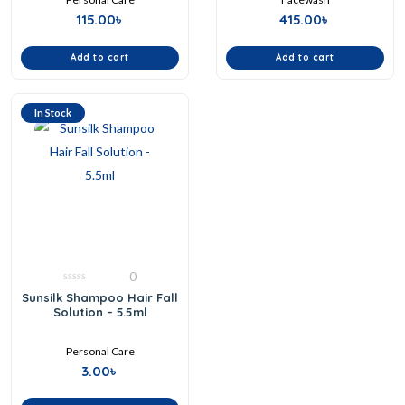
115.00
৳
415.00
৳
Add to cart
Add to cart
In Stock
0
0
Sunsilk Shampoo Hair Fall
out
Solution – 5.5ml
of
5
Personal Care
3.00
৳