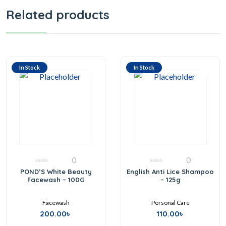
Related products
In Stock
In Stock
0
0
0
0
POND’S White Beauty
English Anti Lice Shampoo
out
out
Facewash – 100G
– 125g
of
of
5
5
Facewash
Personal Care
200.00
৳
110.00
৳