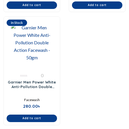
Add to cart
Add to cart
In Stock
0
0
Garnier Men Power White
out
Anti-Pollution Double
of
Action Facewash – 50gm
5
Facewash
280.00
৳
Add to cart