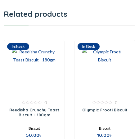
Related products
In Stock
In Stock
0
0
0
0
Reedisha Crunchy Toast
Olympic Frooti Biscuit
out
out
Biscuit – 180gm
of
of
5
5
Biscuit
Biscuit
50.00
৳
10.00
৳