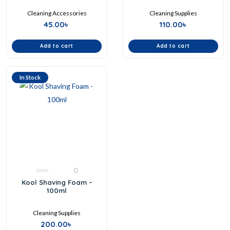
Cleaning Accessories
Cleaning Supplies
45.00
৳
110.00
৳
Add to cart
Add to cart
In Stock
0
0
Kool Shaving Foam –
out
100ml
of
5
Cleaning Supplies
200.00
৳