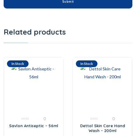
Related products
In Stock
In Stock
0
0
0
0
Savlon Antiseptic – 56ml
Dettol Skin Care Hand
out
out
Wash – 200ml
of
of
5
5