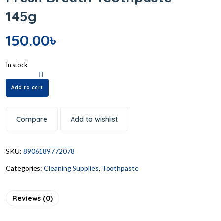
145g
150.00
৳
In stock
Add to cart
Compare
Add to wishlist
SKU:
8906189772078
Categories:
Cleaning Supplies
,
Toothpaste
Reviews (0)