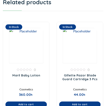
Related products
In Stock
In Stock
0
0
0
0
Maril Baby Lotion
Gillette Razor Blade
out
out
Guard Cartridge 3 Pcs
of
of
5
5
Cosmetics
Cosmetics
360.00
৳
44.00
৳
Add to cart
Add to cart