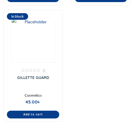
In Stock
0
0
GILLETTE GUARD
out
of
5
Cosmetics
45.00
৳
Add to cart