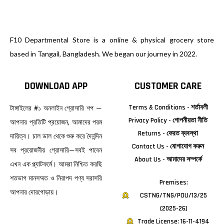
F10 Departmental Store is a online & physical grocery store
based in Tangail, Bangladesh. We began our journey in 2022.
DOWNLOAD APP
CUSTOMER CARE
Terms & Conditions - শর্তাবলী
টাঙ্গাইলের #১ অনলাইন গ্রোসারি শপ —
Privacy Policy - গোপনীয়তা নীতি
আপনার প্রতিটি প্রয়োজন, আমাদের পরম
Returns - ফেরত ব্যবস্থা
দায়িত্ব। চাল ডাল থেকে শুরু করে দৈনন্দিন
Contact Us - যোগাযোগ করুন
সব প্রয়োজনীয় গ্রোসারি—সবই পাবেন
About Us - আমাদের সম্পর্কে
এখন এক প্ল্যাটফর্মে। আমরা নিশ্চিত করছি
শতভাগ মানসম্মত ও নিরাপদ পণ্য সরাসরি
Premises:
আপনার দোরগোড়ায়।
CSTNG/TNG/POU/13/25
(2025-26)
Trade License: 16-11-4194