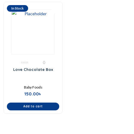
In Stock
0
0
Love Chocolate Box
out
of
5
Baby Foods
150.00
৳
Add to cart