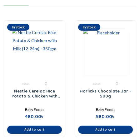
In Stock
In Stock
0
0
0
0
Nestle Cerelac Rice
Horlicks Chocolate Jar –
out
out
Potato & Chicken with
500g
of
of
5
5
Milk (12-24m) – 350gm
Baby Foods
Baby Foods
480.00
৳
580.00
৳
Add to cart
Add to cart