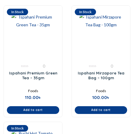
In Stock
In Stock
0
0
0
0
Ispahani Premium Green
Ispahani Mirzapore Tea
out
out
Tea – 35gm
Bag – 100gm
of
of
5
5
Foods
Foods
110.00
৳
100.00
৳
Add to cart
Add to cart
In Stock