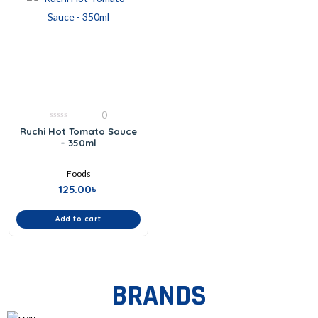
0
0
Ruchi Hot Tomato Sauce
out
– 350ml
of
5
Foods
125.00
৳
Add to cart
BRANDS