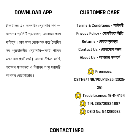
DOWNLOAD APP
CUSTOMER CARE
টাঙ্গাইলের #১ অনলাইন গ্রোসারি শপ —
Terms & Conditions - শর্তাবলী
Privacy Policy - গোপনীয়তা নীতি
আপনার প্রতিটি প্রয়োজন, আমাদের পরম
Returns - ফেরত ব্যবস্থা
দায়িত্ব। চাল ডাল থেকে শুরু করে দৈনন্দিন
Contact Us - যোগাযোগ করুন
সব প্রয়োজনীয় গ্রোসারি—সবই পাবেন
About Us - আমাদের সম্পর্কে
এখন এক প্ল্যাটফর্মে। আমরা নিশ্চিত করছি
শতভাগ মানসম্মত ও নিরাপদ পণ্য সরাসরি
Premises:
আপনার দোরগোড়ায়।
CSTNG/TNG/POU/13/25 (2025-
26)
Trade License: 16-11-4194
TIN: 285730824087
DBID No: 541280062
CONTACT INFO