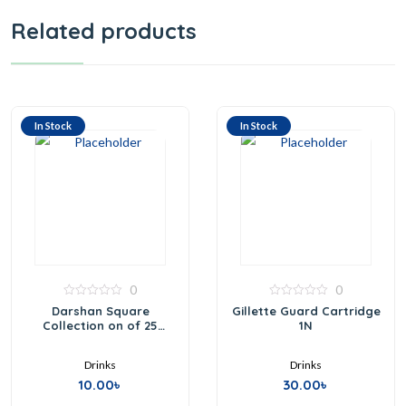
Related products
In Stock
In Stock
0
0
0
0
Darshan Square
Gillette Guard Cartridge
out
out
Collection on of 25
1N
of
of
Assorted Fragrances
5
5
Drinks
Drinks
10.00
৳
30.00
৳