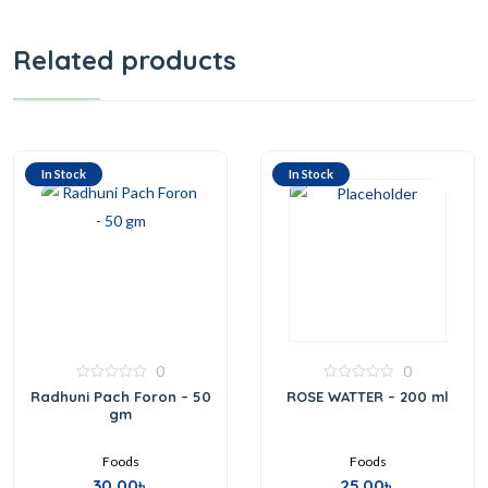
Related products
In Stock
In Stock
0
0
0
0
Radhuni Pach Foron – 50
ROSE WATTER – 200 ml
out
out
gm
of
of
5
5
Foods
Foods
30.00
৳
25.00
৳