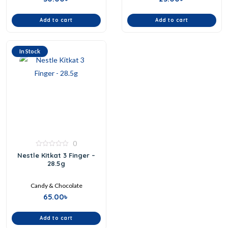
Add to cart
Add to cart
In Stock
0
0
Nestle Kitkat 3 Finger –
out
28.5g
of
5
Candy & Chocolate
65.00
৳
Add to cart