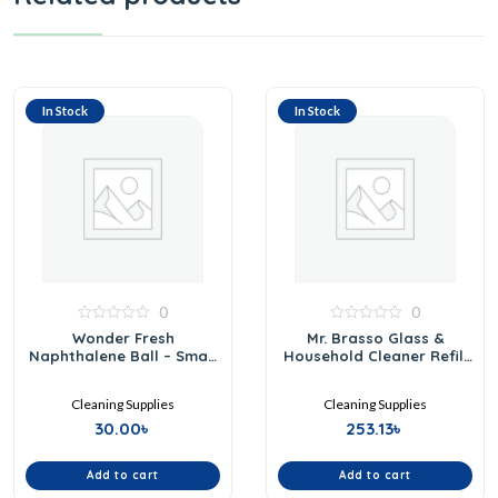
In Stock
In Stock
0
0
0
0
Wonder Fresh
Mr. Brasso Glass &
out
out
Naphthalene Ball – Small
Household Cleaner Refill
of
of
5
Pack
5
350ml
Cleaning Supplies
Cleaning Supplies
30.00
৳
253.13
৳
Add to cart
Add to cart