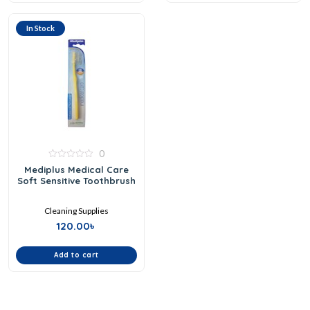
In Stock
0
0
Mediplus Medical Care
out
Soft Sensitive Toothbrush
of
5
Cleaning Supplies
120.00
৳
Add to cart