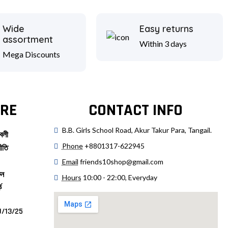
Wide
Easy returns
assortment
Within 3 days
Mega Discounts
RE
CONTACT INFO
B.B. Girls School Road, Akur Takur Para, Tangail.
বলী
Phone
+8801317-622945
ীতি
Email
friends10shop@gmail.com
ুন
Hours
10:00 - 22:00, Everyday
ে
/13/25