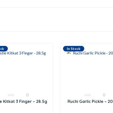
ock
In Stock
0
0
0
0
e Kitkat 3 Finger – 28.5g
Ruchi Garlic Pickle – 
out
out
of
of
5
5