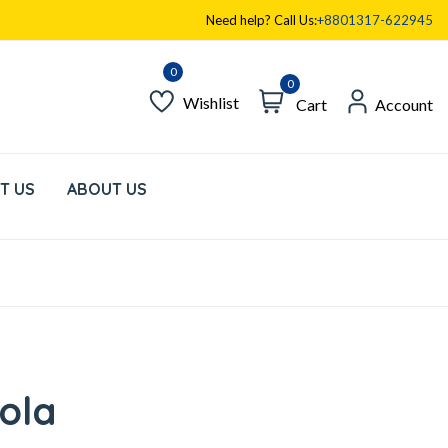
Need help? Call Us:
+8801317-622945
0
Wishlist
Cart
Account
T US
ABOUT US
ola