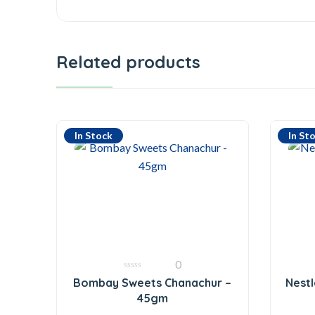
Related products
In Stock
In St
0
0
Bombay Sweets Chanachur –
Nestl
out
of
45gm
5