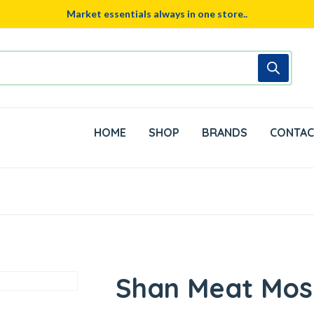
Market essentials always in one store..
HOME
SHOP
BRANDS
CONTAC
Shan Meat Mos