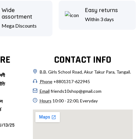
Wide
Easy returns
assortment
Within 3 days
Mega Discounts
RE
CONTACT INFO
B.B. Girls School Road, Akur Takur Para, Tangail.
বলী
Phone
+8801317-622945
ীতি
Email
friends10shop@gmail.com
Hours
10:00 - 22:00, Everyday
ুন
ে
U/13/25