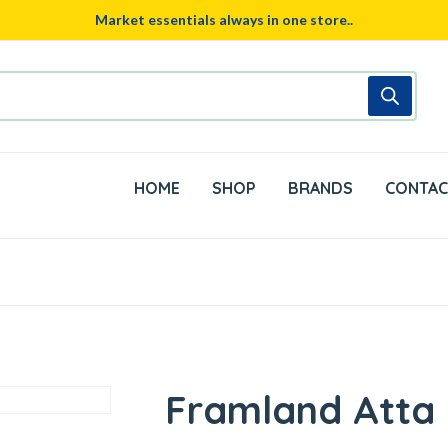
Market essentials always in one store..
HOME
SHOP
BRANDS
CONTAC
Framland Atta