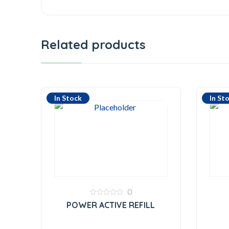
Related products
In Stock
In St
0
0
POWER ACTIVE REFILL
out
of
5