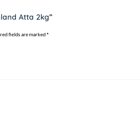
mland Atta 2kg”
red fields are marked
*