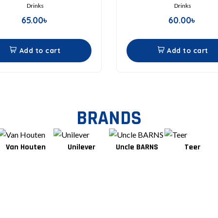
Drinks
Drinks
65.00
৳
60.00
৳
Add to cart
Add to cart
BRANDS
Van Houten
Unilever
Uncle BARNS
Teer