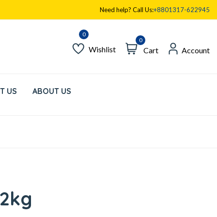
Need help? Call Us:
+8801317-622945
0
Wishlist
Cart
Account
T US
ABOUT US
 2kg