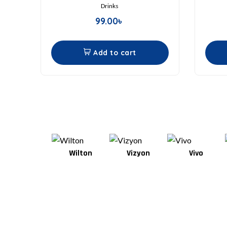
Drinks
99.00
৳
Add to cart
Aarong
Wilton
Vizyon
Vivo