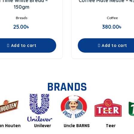
ll Time White Bread –
Coffee Mate Nestle – 
out
out
of
of
150gm
5
5
Breads
Coffee
25.00
৳
380.00
৳
Add to cart
Add to cart
BRANDS
Unilever
Uncle BARNS
Teer
Tang