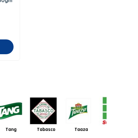
450gm
Tabasco
Taaza
Square
Shan