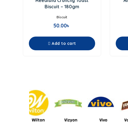
Reedisha Crunchy Toast
A
out
of
Biscuit – 180gm
5
Biscuit
50.00
৳
Add to cart
Wilton
Vizyon
Vivo
Van Houten