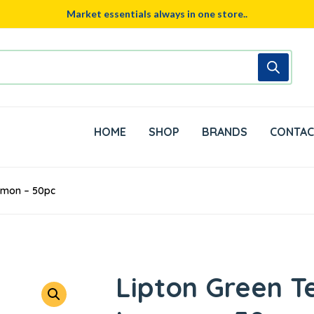
Market essentials always in one store..
HOME
SHOP
BRANDS
CONTAC
emon – 50pc
Lipton Green 