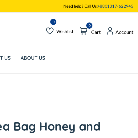
Need help? Call Us:
+8801317-622945
0
Wishlist
Cart
Account
T US
ABOUT US
Tea Bag Honey and