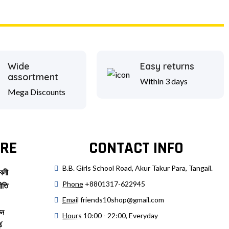
Wide
Easy returns
assortment
Within 3 days
Mega Discounts
RE
CONTACT INFO
B.B. Girls School Road, Akur Takur Para, Tangail.
বলী
Phone
+8801317-622945
ীতি
Email
friends10shop@gmail.com
ুন
Hours
10:00 - 22:00, Everyday
ে