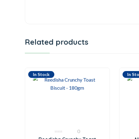
Related products
In Stock
In St
0
0